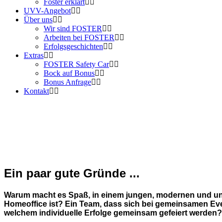
Foster erklärt
UVV-Angebot
Über uns
Wir sind FOSTER
Arbeiten bei FOSTER
Erfolgsgeschichten
Extras
FOSTER Safety Car
Bock auf Bonus
Bonus Anfrage
Kontakt
Arbeiten bei FOSTER
Warum es Bock macht, in diesem Team zu arbei
Direkt zu den Stellenangeboten
Ein paar gute Gründe ...
Warum macht es Spaß, in einem jungen, modernen und unk
Homeoffice ist? Ein Team, dass sich bei gemeinsamen Even
welchem individuelle Erfolge gemeinsam gefeiert werden? 